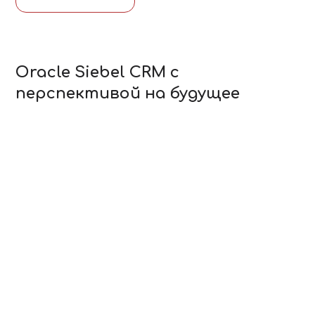
Oracle Siebel CRM с
перспективой на будущее
Тематика: CRM-системы
НОЯ
Отрасль: Банки
22
Автор:
Дмитрий Петрусенко
В подобной ситуации немаловажным фактором
при выборе тех же CRM-систем является
возможность масштабирования и расширения
функциональных возможностей решения.
ПОДРОБНЕЕ