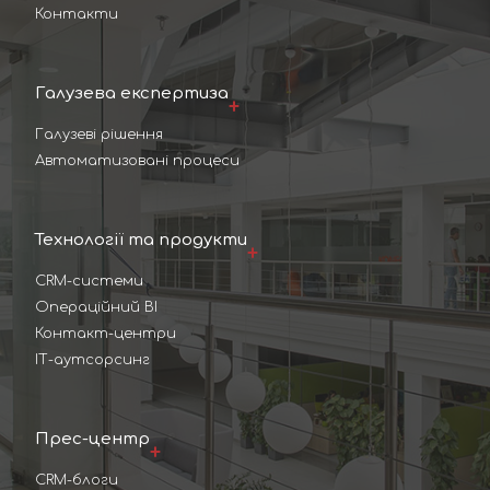
Контакти
Галузева експертиза
Галузеві рішення
Автоматизовані процеси
Технології та продукти
CRM-системи
Операційний BI
Контакт-центри
ІТ-аутсорсинг
Прес-центр
CRM-блоги