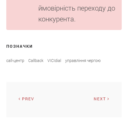
ймовірність переходу до
конкурента.
ПОЗНАЧКИ
call-центр
Callback
VICIdial
управління чергою
PREV
NEXT