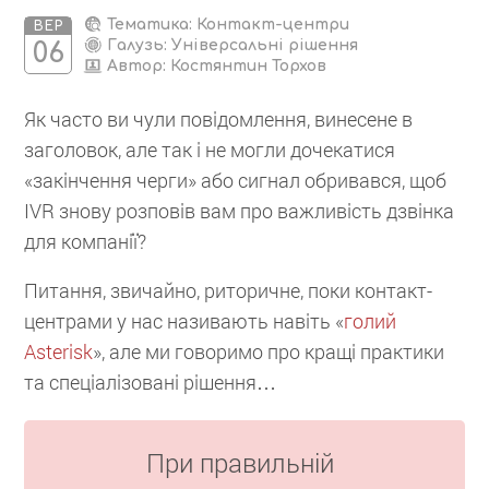
Тематика: Контакт-центри
ВЕР
Галузь: Універсальні рішення
06
Автор:
Костянтин Торхов
Як часто ви чули повідомлення, винесене в
заголовок, але так і не могли дочекатися
«закінчення черги» або сигнал обривався, щоб
IVR знову розповів вам про важливість дзвінка
для компанії?
Питання, звичайно, риторичне, поки контакт-
центрами у нас називають навіть «
голий
Asterisk
», але ми говоримо про кращі практики
та спеціалізовані рішення…
При правильній