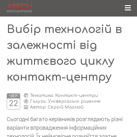
Вибір технологій в
залежності від
життєвого циклу
контакт-центру
Тематика: Контакт-центри
ЧЕР
Галузь: Універсальні рішення
22
Автор:
Сергій Маглюй
Сьогодні багато керівників розглядають різні
варіанти впровадження інформаційних
технологій. Їх неймовірне розмаїття здатне