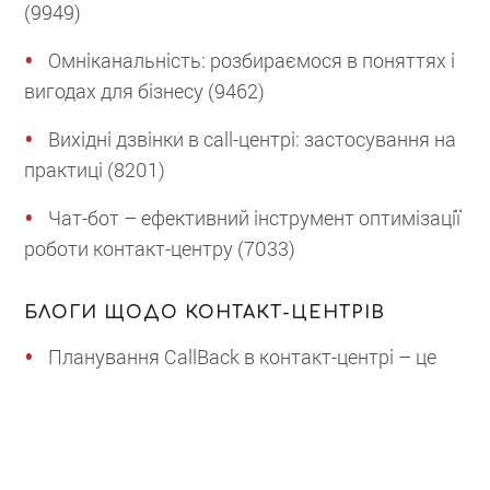
(9949)
Омніканальність: розбираємося в поняттях і
вигодах для бізнесу (9462)
Вихідні дзвінки в call-центрі: застосування на
практиці (8201)
Чат-бот – ефективний інструмент оптимізації
роботи контакт-центру (7033)
БЛОГИ ЩОДО КОНТАКТ-ЦЕНТРІВ
Планування CallBack в контакт-центрі – це
тільки початок
«Безпека персоналу vs. Ефективність» в
контакт-центрі під час повітряної тривоги