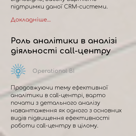
підтримки даної CRM-системи.
Докладніше...
Роль аналітики в аналізі
діяльності call-центру
Operational BI
Продовжуючи тему ефективної
аналітики в call-центрі, варто
почати з детального аналізу
навантаження як одного з основних
видів підвищення ефективності
роботи call-центру в цілому.