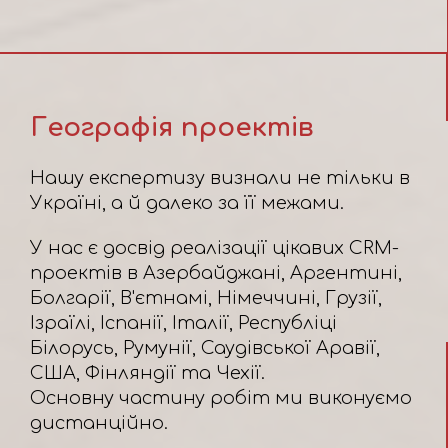
Географія проектів
Нашу експертизу визнали не тільки в
Україні, а й далеко за її межами.
У нас є досвід реалізації цікавих CRM-
проектів в Азербайджані, Аргентині,
Болгарії, В'єтнамі, Німеччині, Грузії,
Ізраїлі, Іспанії, Італії, Республіці
Білорусь, Румунії, Саудівської Аравії,
США, Фінляндії та Чехії.
Основну частину робіт ми виконуємо
дистанційно.