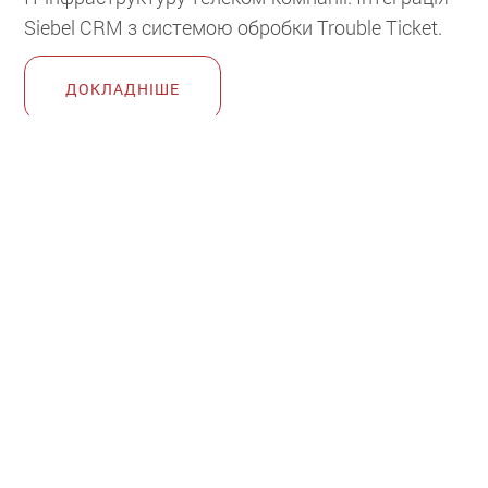
Siebel CRM з системою обробки Trouble Ticket.
ДОКЛАДНІШЕ
Oracle Siebel CRM і питання
інтеграції
Тематика: Питання інтеграції
СІЧ
Галузь: Універсальні рішення
27
Автор:
Сергій Джентеміров
При виборі CRM-системи, найчастіше, вагомим
фактором є наявність вертикального рішення
для тієї чи іншої галузі. Звісно, використання
«відкатаних» процесів, наприклад, для банку