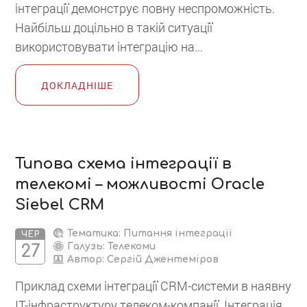
інтеграції демонструє повну неспроможність.
Найбільш доцільно в такій ситуації
використовувати інтеграцію на...
ДОКЛАДНІШЕ
Типова схема інтеграції в
телекомі – можливості Oracle
Siebel CRM
Тематика: Питання інтеграції
ЧЕР
Галузь: Телекоми
27
Автор:
Сергій Джентеміров
Приклад схеми інтеграції CRM-системи в наявну
ІТ-інфраструктуру телеком-компанії. Інтеграція